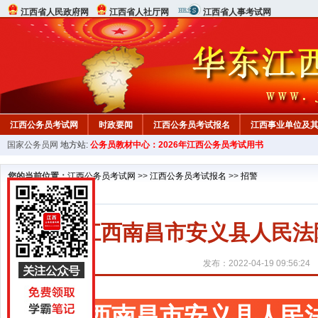
江西省人民政府网
江西省人社厅网
江西省人事考试网
江西公务员考试网
时政要闻
江西公务员考试报名
江西事业单位及
国家公务员网
地方站:
公务员教材中心：2026年江西公务员考试用书
行测真题
在线咨询
教材中心
您的当前位置：
江西公务员考试网
>>
江西公务员考试报名
>>
招警
2022江西南昌市安义县人民
发布：2022-04-19 09:56:24
江西南昌市安义县人民