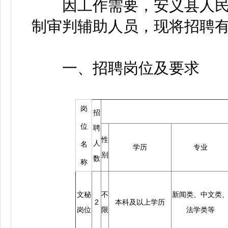
因工作需要，安义县人民法
制审判辅助人员，现将招聘
一、招聘岗位及要求
岗
招
位
聘
性
人
名
学历
专业
别
数
称
文秘
不
新闻类、中文类
2
本科及以上学历
岗位
限
法学类等