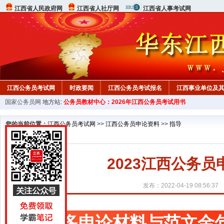
江西省人民政府网
江西省人社厅网
江西省人事考试网
江西公务员考试网
时政要闻
江西公务员考试报名
江西事业单位及
国家公务员网
地方站:
公务员教材中心：2026年江西公务员考试用书
行测真题
在线咨询
教材中心
您的当前位置：
江西公务员考试网
>>
江西公务员申论资料
>>
指导
2023江西公务员
发布：2022-04-19 08:56:37
更多申论材料与范文金