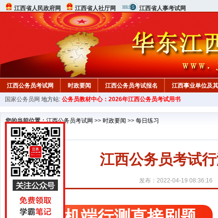
江西省人民政府网
江西省人社厅网
江西省人事考试网
江西公务员考试网
时政要闻
江西公务员考试报名
江西事业单位及
国家公务员网
地方站:
公务员教材中心：2026年江西公务员考试用书
行测真题
在线咨询
教材中心
您的当前位置：
江西公务员考试网
>>
时政要闻
>>
每日练习
江西公务员考试行测精
发布：2022-04-19 08:36:16
手机端行测直接刷题