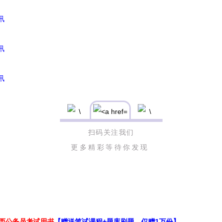
讯
讯
讯
扫码关注我们
更多精彩等待你发现
江西公务员考试用书
【赠送笔试课程+题库刷题，仅赠1万份】