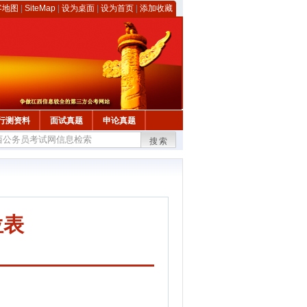
客地图
|
SiteMap
|
设为桌面
|
设为首页
|
添加收藏
行测资料
面试真题
申论真题
搜索
位表