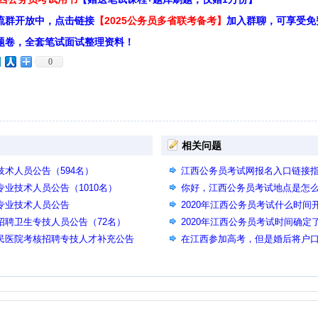
流群开放中，点击链接
【2025公务员多省联考备考】
加入群聊，可享受免
题卷，全套笔试面试整理资料！
0
相关问题
技术人员公告（594名）
江西公务员考试网报名入口链接
专业技术人员公告（1010名）
入口相同页面
你好，江西公务员考试地点是怎
生专业技术人员公告
2020年江西公务员考试什么时
招聘卫生专技人员公告（72名）
属工商管理吗
2020年江西公务员考试时间确
人民医院考核招聘专技人才补充公告
在江西参加高考，但是婚后将户
能否参加江西公务员考试？