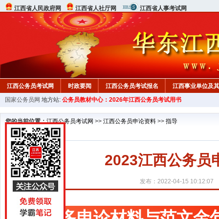
江西省人民政府网
江西省人社厅网
江西省人事考试网
江西公务员考试网
时政要闻
江西公务员考试报名
江西事业单位及
国家公务员网
地方站:
公务员教材中心：2026年江西公务员考试用书
行测真题
在线咨询
教材中心
您的当前位置：
江西公务员考试网
>>
江西公务员申论资料
>>
指导
2023江西公务员
发布：2022-04-15 10:12:07
更多申论材料与范文金