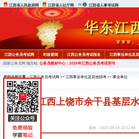
江西省人民政府网
江西省人社厅网
江西省人事考试网
江西公务员考试网
时政要闻
江西公务员考试报名
江西事业单位及
国家公务员网
地方站:
公务员教材中心：2026年江西公务员考试用书
行测真题
在线咨询
教材中心
您的当前位置：
江西公务员考试网
>>
江西事业单位及其他招考
>>
事业单位
2022江西上饶市余干县基
发布：2022-04-14 10:22:46