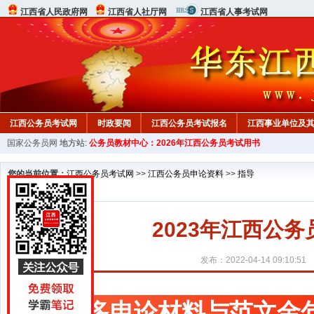
江西省人民政府网
江西省人社厅网
江西省人事考试网
江西公务员考试网
时政要闻
江西公务员考试报名
江西事业单位及
国家公务员网
地方站:
公务员教材中心：2026年江西公务员考试用书
行测真题
在线咨询
教材中心
您的当前位置：
江西公务员考试网
>>
江西公务员申论资料
>>
指导
2023年江西公
发布：2022-04-14 09:10:51
更多申论材料与范文金