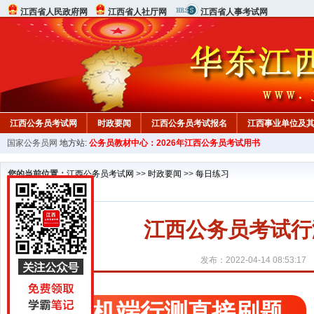
江西省人民政府网
江西省人社厅网
江西省人事考试网
江西公务员考试网
时政要闻
江西公务员考试报名
江西事业单位及
国家公务员网
地方站:
公务员教材中心：2026年江西公务员考试用书
行测真题
在线咨询
教材中心
您的当前位置：
江西公务员考试网
>>
时政要闻
>>
每日练习
江西公务员考试行测精
发布：2022-04-14 08:53:17
手机端行测直接刷题