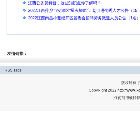
江西公务员科普，这些知识点你了解吗？
2022江西萍乡市安源区“星火燎原”计划引进优秀人才公告（15
名）
2022江西南昌小蓝经开区管委会招聘劳务派遣人员公告（1名
友情链接：
RSS
Tags
版权所有:
CopyRight 2022
http://www.jx
（任何引用或转