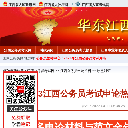
江西省人民政府网
江西省人社厅网
江西省人事考试网
江西公务员考试网
时政要闻
江西公务员考试报名
江西事业单位及
国家公务员网
地方站:
公务员教材中心：2026年江西公务员考试用书
行测真题
在线咨询
教材中心
您的当前位置：
江西公务员考试网
>>
江西公务员申论资料
>>
热点时评
2023江西公务员考试申
发布：2022-04-11 08:38:26
更多申论材料与范文金