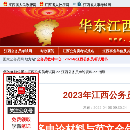
江西省人民政府网
江西省人社厅网
江西省人事考试网
江西公务员考试网
时政要闻
江西公务员考试报名
江西事业单位及
国家公务员网
地方站:
公务员教材中心：2026年江西公务员考试用书
行测真题
在线咨询
教材中心
您的当前位置：
江西公务员考试网
>>
江西公务员申论资料
>>
指导
2023年江西公
发布：2022-04-08 09:35:24
更多申论材料与范文金