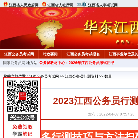
江西省人民政府网
江西省人社厅网
江西省人事考试网
江西公务员考试网
时政要闻
江西公务员考试报名
江西事业单位及
国家公务员网
地方站:
公务员教材中心：2026年江西公务员考试用书
行测真题
在线咨询
教材中心
您的当前位置：
江西公务员考试网
>>
江西公务员行测资料
>>
数量
2023江西公务员
发布：2022-04-07 07:57:28
更多行测技巧与方法扫