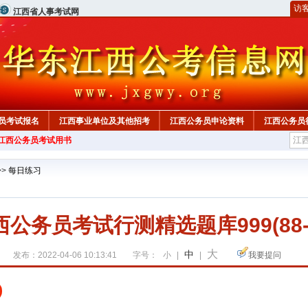
访
江西省人事考试网
员考试报名
江西事业单位及其他招考
江西公务员申论资料
江西公务员
年江西公务员考试用书
>>
每日练习
西公务员考试行测精选题库999(88-9
大
中
发布：2022-04-06 10:13:41
字号：
小
|
|
我要提问