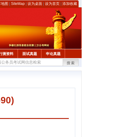
客地图
|
SiteMap
|
设为桌面
|
设为首页
|
添加收藏
行测资料
面试真题
申论真题
搜索
0)