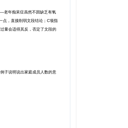
—老年痴呆症虽然不因缺乏有氧
一点，直接削弱文段结论；C项指
动过量会适得其反，否定了文段的
例子说明说出家庭成员人数的意