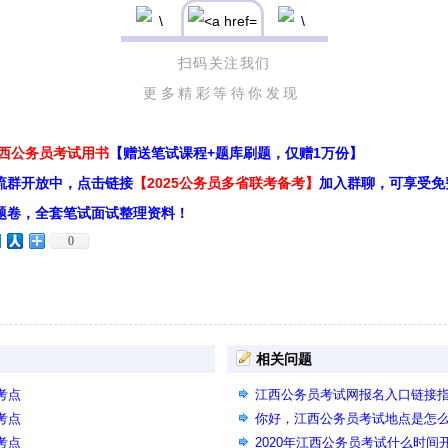
扫码关注我们
更多精彩等待你发现
江西公务员考试用书
【赠送笔试课程+题库刷题，仅赠1万份】
流群开放中，点击链接
【2025公务员多省联考备考】
加入群聊，可享受免
题卷，全套笔试面试整理资料！
0
相关问题
考点
江西公务员考试网报名入口链接
考点
入口相同页面
你好，江西公务员考试地点是怎
考点
2020年江西公务员考试什么时