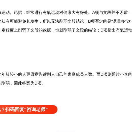
动。论据：经常进行有氧运动对健康大有好处。A项与文段并不矛盾—
却有可能避免其发生，所以无法削弱文段结论；B项否定的是“尽量多”这
一定程度上削弱了文段的论据，也就削弱了文段的结论；D项指出有氧运
龄较小的人更愿意告诉别人自己的家庭成员人数。而D项则通过小李的
能削弱，因此答案为D项。
？扫码回复“咨询老师”