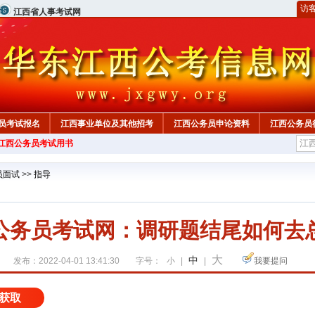
访
江西省人事考试网
员考试报名
江西事业单位及其他招考
江西公务员申论资料
江西公务员
年江西公务员考试用书
员面试
>>
指导
公务员考试网：调研题结尾如何去
大
中
发布：2022-04-01 13:41:30
字号：
小
|
|
我要提问
获取