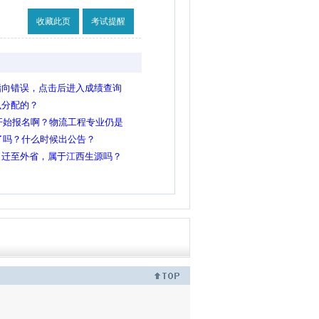
收藏此页
考试提醒
指向错误，点击后进入成绩查询
么分配的？
间开始报名啊？物流工程专业仍是
定了吗？什么时候出公告？
口迁至外省，属于江西生源吗？