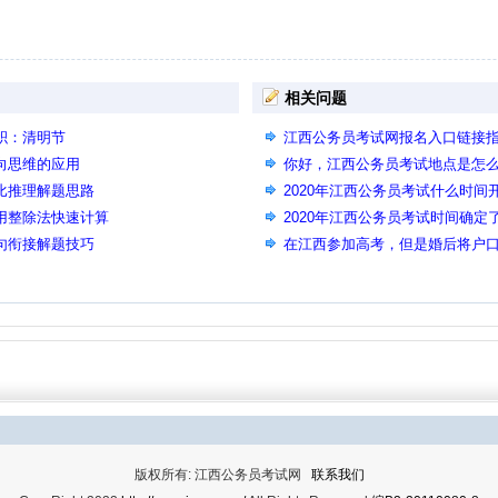
相关问题
积：清明节
江西公务员考试网报名入口链接
逆向思维的应用
入口相同页面
你好，江西公务员考试地点是怎
类比推理解题思路
2020年江西公务员考试什么时
利用整除法快速计算
属工商管理吗
2020年江西公务员考试时间确
语句衔接解题技巧
在江西参加高考，但是婚后将户
能否参加江西公务员考试？
版权所有: 江西公务员考试网
联系我们