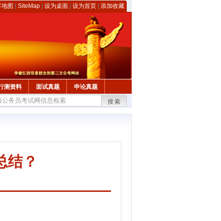
客地图
|
SiteMap
|
设为桌面
|
设为首页
|
添加收藏
行测资料
面试真题
申论真题
搜索
总结？