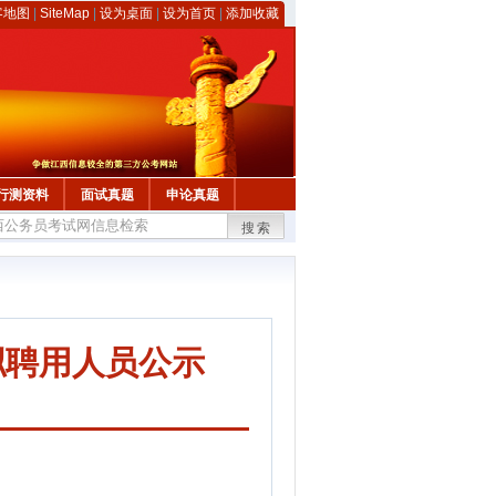
客地图
|
SiteMap
|
设为桌面
|
设为首页
|
添加收藏
行测资料
面试真题
申论真题
搜索
拟聘用人员公示