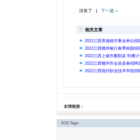
没有了 |
下一篇 »
相关文章
2021江西景德镇市事业单位
（二）
2022江西赣州银行春季校园
2022江西上饶市鄱阳县“归雁
2022江西赣州市会昌县春招
（26名）
2022江西现代职业技术学院招
友情链接：
RSS
Tags