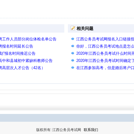
相关问题
招聘工作人员部分岗位体检名单公告
江西公务员考试网报名入口链接
招聘报名时间延长公告
入口相同页面
你好，江西公务员考试地点是怎
计划”报名时间推迟公告
2020年江西公务员考试什么时
聘高中和县城初中紧缺科教师公告
属工商管理吗
2020年江西公务员考试时间确
聘高层次人才公告（42名）
在江西参加高考，但是婚后将户
能否参加江西公务员考试？
版权所有: 江西公务员考试网
联系我们