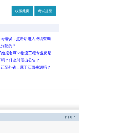
收藏此页
考试提醒
指向错误，点击后进入成绩查询
么分配的？
间开始报名啊？物流工程专业仍是
定了吗？什么时候出公告？
口迁至外省，属于江西生源吗？