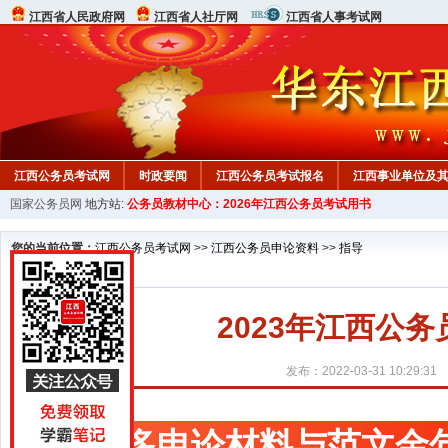
江西省人民政府网
江西省人社厅网
江西省人事考试网
江西公务员考试网
时政要闻
江西公务员考试报名
江西事业单位及
国家公务员网
地方站:
公务员教材中心：2026年江西公务员考试用书
行测真题
在线咨询
教材中心
您的当前位置：
江西公务员考试网
>>
江西公务员申论资料
>>
指导
2023年江西公
发布：2022-03-31 10:29:31
更多申论材料与范文金