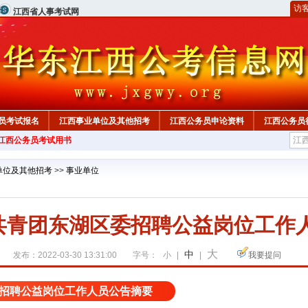
访
江西省人事考试网
员考试报名
江西事业单位及其他招考
江西公务员申论资料
江西公务员
年江西公务员考试用书
单位及其他招考
>>
事业单位
昌共青团东湖区委招聘公益岗位工作
大
中
发布：2022-03-30 13:31:00
字号：
小
|
|
我要提问
招聘公益岗位工作人员公告摘要