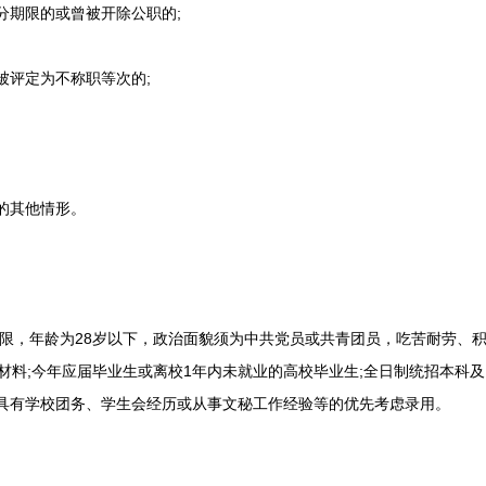
分期限的或曾被开除公职的;
被评定为不称职等次的;
的其他情形。
，年龄为28岁以下，政治面貌须为中共党员或共青团员，吃苦耐劳、积极
文字材料;今年应届毕业生或离校1年内未就业的高校毕业生;全日制统招本科
;具有学校团务、学生会经历或从事文秘工作经验等的优先考虑录用。