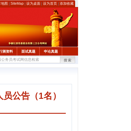
客地图
|
SiteMap
|
设为桌面
|
设为首页
|
添加收藏
行测资料
面试真题
申论真题
搜索
人员公告（1名）