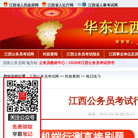
江西省人民政府网
江西省人社厅网
江西省人事考试网
江西公务员考试网
时政要闻
江西公务员考试报名
江西事业单位及
国家公务员网
地方站:
公务员教材中心：2026年江西公务员考试用书
行测真题
在线咨询
教材中心
您的当前位置：
江西公务员考试网
>>
时政要闻
>>
每日练习
江西公务员考试行测
发布：2022-03-30 09:25:17
手机端行测直接刷题