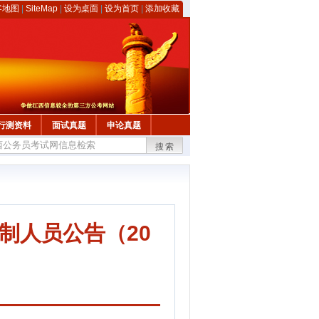
客地图
|
SiteMap
|
设为桌面
|
设为首页
|
添加收藏
行测资料
面试真题
申论真题
搜索
用制人员公告（20