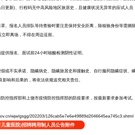
码(当日更新)、行程码无中高风险地区旅居史，且健康状况无异常的应试人
罩。报名人员排队等待查验时要注意保持安全距离，除核验身份等需摘
后立即离场，不得在周边逗留。
提供报名、面试前24小时核酸检测阴性证明。
假或不实承诺、隐瞒病史、隐瞒旅居史和接触史、自行服药隐瞒症状、
不良影响和后果的，将依法依规追究相关责任。
防控指挥部和上饶市疫情防控指挥部的防疫要求，按最新要求参加考试
cn/wjw/gsgg/202203/126cab5e7e6e49889d2046645ea745c3.shtml
市儿童医院)招聘聘用制人员公告附件