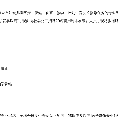
市妇女儿童医疗、保健、科研、教学、计划生育技术指导任务的专科医
“爱婴医院”，现面向社会公开招聘20名聘用制非在编在人员，现将拟招
行端正
勤学肯钻
专业19名，要求全日制中专及以上学历，25周岁及以下;医学影像专业1