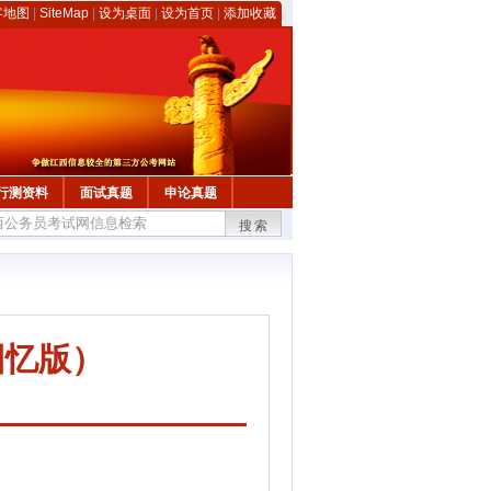
客地图
|
SiteMap
|
设为桌面
|
设为首页
|
添加收藏
行测资料
面试真题
申论真题
搜索
回忆版）