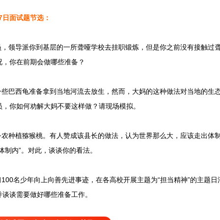
27日面试题
节选
：
，领导派你到基层的一所聋哑学校去挂职锻炼，但是你之前没有接触过
况，你在前期会做哪些准备？
些巴西龟准备拿到当地河流去放生，然而，大妈的这种做法对当地的生
员，你如何劝解大妈不要这样做？请现场模拟。
农种植猕猴桃。有人赞成该县长的做法，认为世界那么大，应该走出体
体制内”。对此，谈谈你的看法。
00名少年向上向善先进事迹，在各高校开展主题为“担当精神”的主题
并谈谈需要做好哪些准备工作。