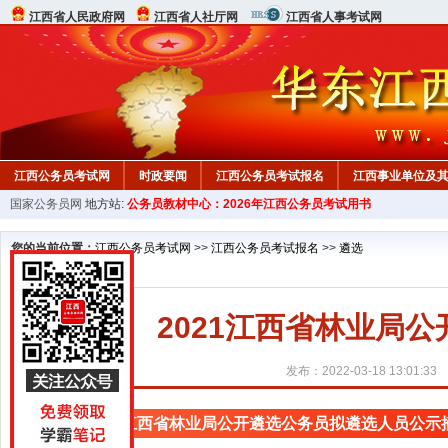
江西省人民政府网
江西省人社厅网
江西省人事考试网
江西公务员考试网
时政要闻
江西公务员考试报名
江西事业单位及
国家公务员网
地方站:
公务员教材中心：2026年江西公务员考试用书
行测真题
在线咨询
教材中心
您的当前位置：
江西公务员考试网
>>
江西公务员考试报名
>>
遴选
2021江西省林业局
发布：2022-03-18 13:01:33
2021江西省林业局公开遴选公务员拟遴选人员公示