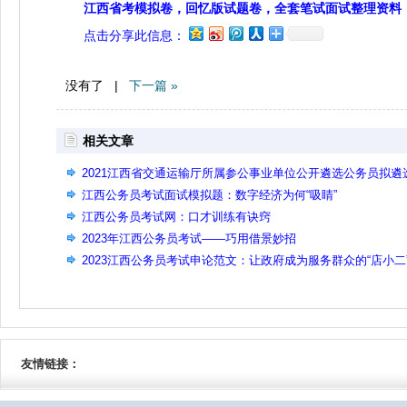
江西省考模拟卷，回忆版试题卷，全套笔试面试整理资料
点击分享此信息：
没有了 |
下一篇 »
相关文章
2021江西省交通运输厅所属参公事业单位公开遴选公务员拟遴
人员公示
江西公务员考试面试模拟题：数字经济为何“吸睛”
江西公务员考试网：口才训练有诀窍
2023年江西公务员考试——巧用借景妙招
2023江西公务员考试申论范文：让政府成为服务群众的“店小二
友情链接：