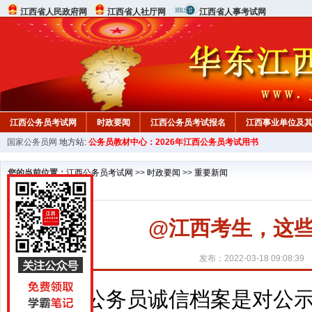
江西省人民政府网
江西省人社厅网
江西省人事考试网
江西公务员考试网
时政要闻
江西公务员考试报名
江西事业单位及
国家公务员网
地方站:
公务员教材中心：2026年江西公务员考试用书
行测真题
在线咨询
教材中心
您的当前位置：
江西公务员考试网
>>
时政要闻
>>
重要新闻
@江西考生，这些
发布：2022-03-18 09:08:39
公务员诚信档案是对公示