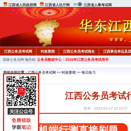
江西省人民政府网
江西省人社厅网
江西省人事考试网
江西公务员考试网
时政要闻
江西公务员考试报名
江西事业单位及
国家公务员网
地方站:
公务员教材中心：2026年江西公务员考试用书
行测真题
在线咨询
教材中心
您的当前位置：
江西公务员考试网
>>
时政要闻
>>
每日练习
江西公务员考试行测
发布：2022-03-17 10:16:07
手机端行测直接刷题