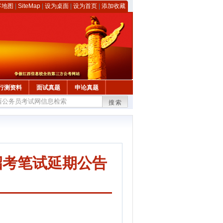
客地图
|
SiteMap
|
设为桌面
|
设为首页
|
添加收藏
行测资料
面试真题
申论真题
搜索
招考笔试延期公告