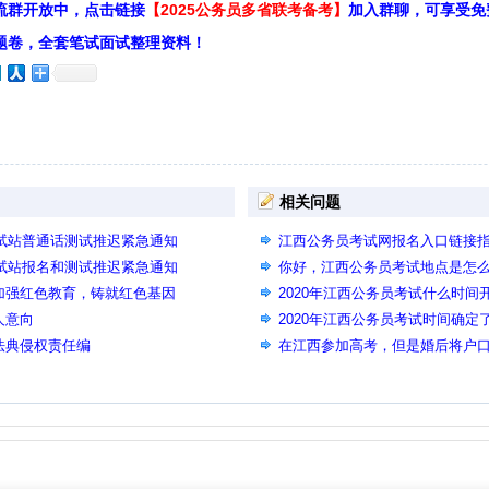
流群开放中，点击链接
【2025公务员多省联考备考】
加入群聊，可享受免
题卷，全套笔试面试整理资料！
相关问题
测试站普通话测试推迟紧急通知
江西公务员考试网报名入口链接
测试站报名和测试推迟紧急通知
入口相同页面
你好，江西公务员考试地点是怎
加强红色教育，铸就红色基因
2020年江西公务员考试什么时
人意向
属工商管理吗
2020年江西公务员考试时间确
法典侵权责任编
在江西参加高考，但是婚后将户
能否参加江西公务员考试？