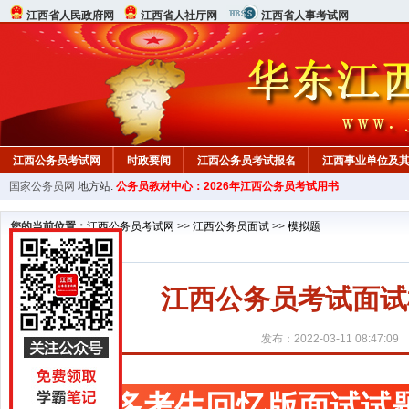
江西省人民政府网
江西省人社厅网
江西省人事考试网
江西公务员考试网
时政要闻
江西公务员考试报名
江西事业单位及
国家公务员网
地方站:
公务员教材中心：2026年江西公务员考试用书
行测真题
在线咨询
教材中心
您的当前位置：
江西公务员考试网
>>
江西公务员面试
>>
模拟题
江西公务员考试面试
发布：2022-03-11 08:47:09
更多考生回忆版面试试