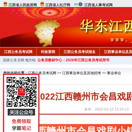
江西省人民政府网
江西省人社厅网
江西省人事考试网
江西公务员考试网
时政要闻
江西公务员考试报名
江西事业单位及
国家公务员网
地方站:
公务员教材中心：2026年江西公务员考试用书
行测真题
在线咨询
教材中心
您的当前位置：
江西公务员考试网
>>
江西事业单位及其他招考
>>
事业单位
2022江西赣州市会昌
发布：2022-03-10 15:24:13
江西赣州市会昌戏剧小