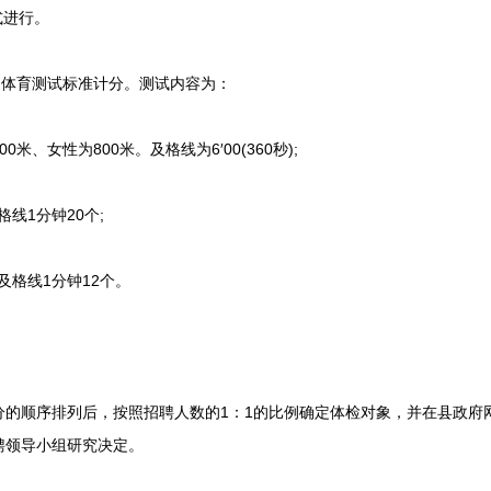
式进行。
体育测试标准计分。测试内容为：
0米、女性为800米。及格线为6′00(360秒);
格线1分钟20个;
及格线1分钟12个。
顺序排列后，按照招聘人数的1：1的比例确定体检对象，并在县政府网
聘领导小组研究决定。