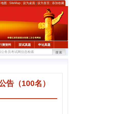
客地图
|
SiteMap
|
设为桌面
|
设为首页
|
添加收藏
行测资料
面试真题
申论真题
搜索
公告（100名）