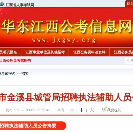
访
江西省人事考试网
员考试报名
江西事业单位及其他招考
江西公务员申论资料
江西公务员
年江西公务员考试用书
员考试报名
>>
招警
州市金溪县城管局招聘执法辅助人员
大
中
发布：2022-03-09 12:56:48
字号：
小
|
|
我要提问
招聘执法辅助人员公告摘要