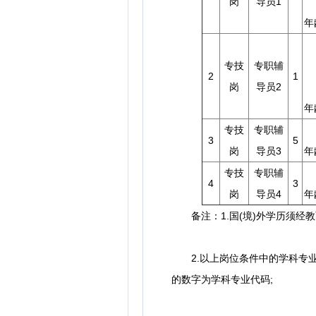
岗
导员1
年
专技
专职辅
2
1
岗
导员2
年
专技
专职辅
3
5
岗
导员3
年
专技
专职辅
4
3
岗
导员4
年
备注：1.国(境)外学历须经教
2.以上岗位条件中的学科专业
的数字为学科专业代码;