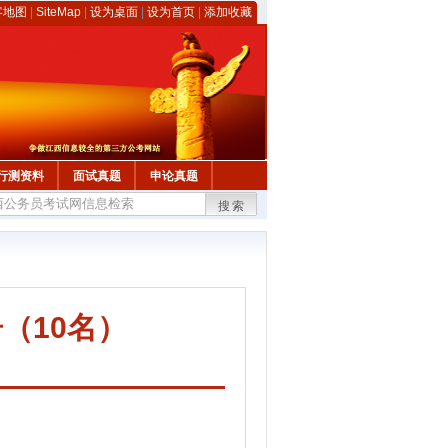
客地图
|
SiteMap
|
设为桌面
|
设为首页
|
添加收藏
行测资料
面试真题
申论真题
搜索
（10名）