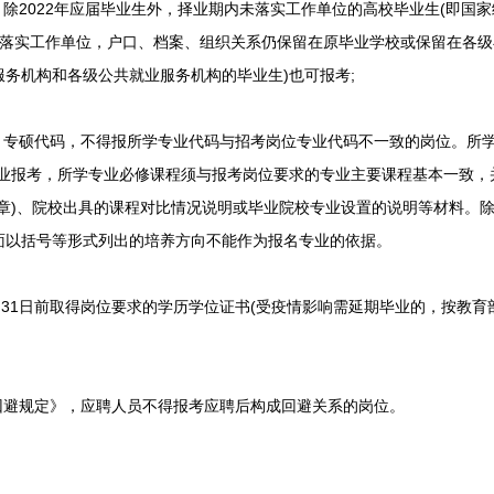
2022年应届毕业生外，择业期内未落实工作单位的高校毕业生(即国
未落实工作单位，户口、档案、组织关系仍保留在原毕业学校或保留在各
务机构和各级公共就业服务机构的毕业生)也可报考;
专硕代码，不得报所学专业代码与招考岗位专业代码不一致的岗位。所学
专业报考，所学专业必修课程须与报考岗位要求的专业主要课程基本一致，
盖章)、院校出具的课程对比情况说明或毕业院校专业设置的说明等材料。
面以括号等形式列出的培养方向不能作为报名专业的依据。
月31日前取得岗位要求的学历学位证书(受疫情影响需延期毕业的，按教育
避规定》，应聘人员不得报考应聘后构成回避关系的岗位。