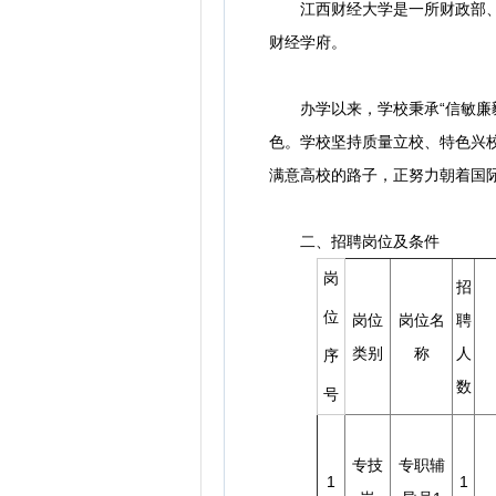
江西财经大学是一所财政部、教
财经学府。
办学以来，学校秉承“信敏廉毅”
色。学校坚持质量立校、特色兴
满意高校的路子，正努力朝着国
二、招聘岗位及条件
岗
招
位
岗位
岗位名
聘
类别
称
人
序
数
号
专技
专职辅
1
1