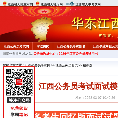
江西省人民政府网
江西省人社厅网
江西省人事考试网
江西公务员考试网
时政要闻
江西公务员考试报名
江西事业单位及
国家公务员网
地方站:
公务员教材中心：2026年江西公务员考试用书
行测真题
在线咨询
教材中心
您的当前位置：
江西公务员考试网
>>
江西公务员面试
>>
模拟题
江西公务员考试面试模
发布：2022-03-07 10:42:26
更多考生回忆版面试试