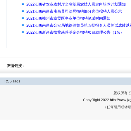
2022江西省农业农村厅全省基层农技人员定向培养计划通知
2021江西南昌市南昌县司法局招聘部分岗位拟聘人员公示
2021江西赣州市章贡区事业单位招聘笔试时间通知
2021江西南昌市公安局地铁辅警员第五批报名人员笔试成绩以
面试通知
2022江西新余市扶贫慈善基金会招聘项目助理公告（1名）
友情链接：
RSS
Tags
版权所有:
CopyRight 2022
http://www.jx
（任何引用或转