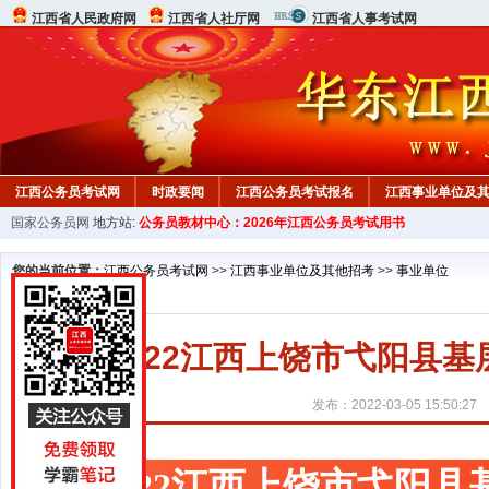
江西省人民政府网
江西省人社厅网
江西省人事考试网
江西公务员考试网
时政要闻
江西公务员考试报名
江西事业单位及
国家公务员网
地方站:
公务员教材中心：2026年江西公务员考试用书
行测真题
在线咨询
教材中心
您的当前位置：
江西公务员考试网
>>
江西事业单位及其他招考
>>
事业单位
2022江西上饶市弋阳县
发布：2022-03-05 15:50:27
2022江西上饶市弋阳