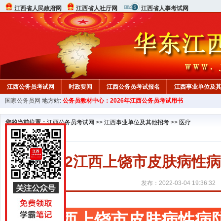
江西省人民政府网
江西省人社厅网
江西省人事考试网
江西公务员考试网
时政要闻
江西公务员考试报名
江西事业单位及
国家公务员网
地方站:
公务员教材中心：2026年江西公务员考试用书
行测真题
在线咨询
教材中心
您的当前位置：
江西公务员考试网
>>
江西事业单位及其他招考
>>
医疗
2022江西上饶市皮肤病性
发布：2022-03-04 19:36:32
江西上饶市皮肤病性病