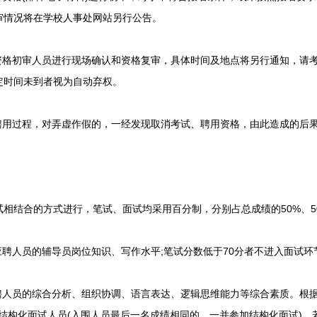
审情况将在学校人事处网站另行公告。
格初审人员进行现场确认和资格复审，具体时间及地点将另行通知，请
定时间未到者视为自动弃权。
用过程，对弄虚作假的，一经发现取消考试、聘用资格，由此造成的后
结合的方式进行，笔试、面试均采用百分制，分别占总成绩的50%、5
聘人员的辅导员岗位知识、写作水平;笔试分数低于70分者不进入面试环
人员的综合分析、组织协调、语言表达、逻辑思维能力等综合素质。根
加结构化面试人员(入围人员最后一名成绩相同的，一并参加结构化面试)