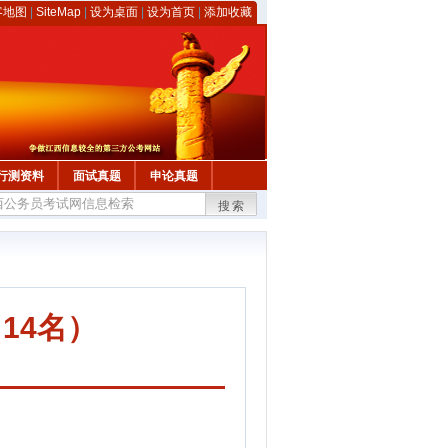
客地图
|
SiteMap
|
设为桌面
|
设为首页
|
添加收藏
行测资料
面试真题
申论真题
搜索
14名）