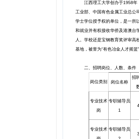
江西理工大学创办于1958年，
工业部、中国有色金属工业总公司
学士学位授予权的单位，是一所
和就业并有权接收华侨及港澳台学生
人。学校还是宝钢教育奖评审高
基地，被誉为“有色冶金人才摇篮
二、招聘岗位、人数、条件
招
岗位类别
岗位名称
专业技术
专职辅导员
岗
1
专业技术
专职辅导员
岗
2