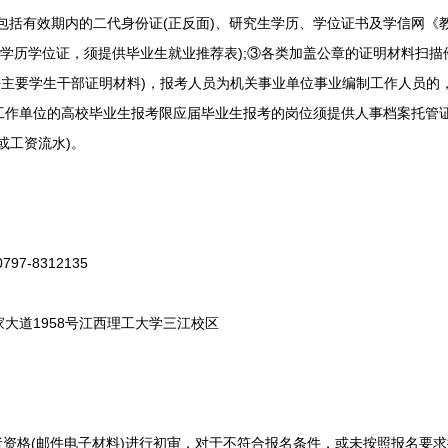
包括有效期内的二代身份证(正反面)、研究生学历、学位证书及学信网《
取得学历学位证，须提供毕业生就业推荐表);③各类加盖公章的证明材料扫
任主要学生干部证明材料)，报考人员为机关事业单位事业编制工作人员的
作单位的高校毕业生报考限应届毕业生报考的岗位须提供人事档案托管证
或工资流水)。
-8312135
道1958号江西理工大学三江校区
资格(邮件电子材料)进行初审，对于不符合报名条件，或未按照报名要