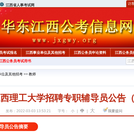
访
江西省人事考试网
员考试报名
江西事业单位及其他招考
江西公务员申论资料
江西公务员
年江西公务员考试用书
单位及其他招考
>>
教师
2江西理工大学招聘专职辅导员公告（
大
中
发布：2022-03-03 13:53:21
字号：
小
|
|
我要提问
导员公告摘要