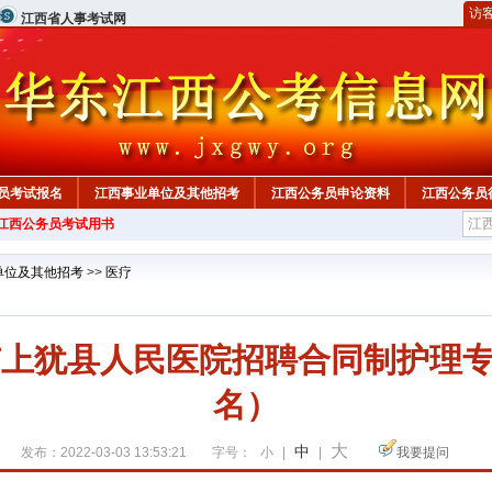
访
江西省人事考试网
员考试报名
江西事业单位及其他招考
江西公务员申论资料
江西公务员
年江西公务员考试用书
单位及其他招考
>>
医疗
州市上犹县人民医院招聘合同制护理专
名）
大
中
发布：2022-03-03 13:53:21
字号：
小
|
|
我要提问