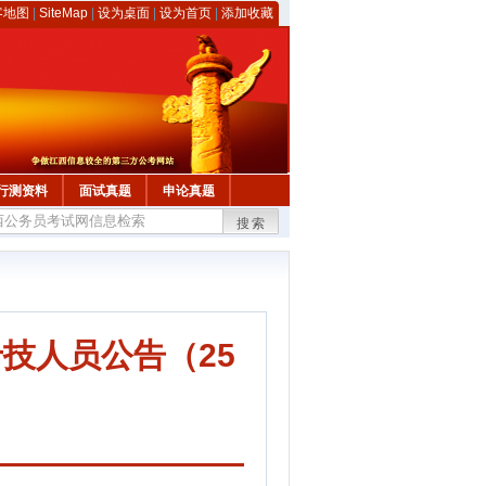
客地图
|
SiteMap
|
设为桌面
|
设为首页
|
添加收藏
行测资料
面试真题
申论真题
搜索
技人员公告（25