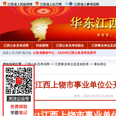
江西省人民政府网
江西省人社厅网
江西省人事考试网
江西公务员考试网
时政要闻
江西公务员考试报名
江西事业单位及
国家公务员网
地方站:
公务员教材中心：2026年江西公务员考试用书
行测真题
在线咨询
教材中心
您的当前位置：
江西公务员考试网
>>
江西事业单位及其他招考
>>
事业单位
2021江西上饶市事业单位
发布：2022-03-03 13:28:08
2021江西上饶市事业