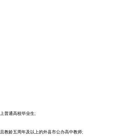
以上普通高校毕业生;
业且教龄五周年及以上的外县市公办高中教师;