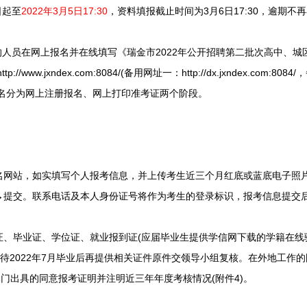
日起至
2022年3月5日17:30
，资料填报截止时间为3月6日17:30，逾期不
人员在网上报名并在线填写《瑞金市2022年公开招聘第二批次高中、城
www.jxndex.com:8084/(备用网址一：http://dx.jxndex.com:80
:8084/)。报名分为网上注册报名、网上打印准考证两个阶段。
站，如实填写个人报考信息，并上传考生近三个月红底或蓝底电子照片
→提交。联系电话及本人身份证号将作为考生的登录标识，报考信息提交
毕业证、学位证、就业报到证(应届毕业生提供学信网下载的学籍在线
业生待2022年7月毕业后再提供相关证件原件交领导小组复核。在外地工作
部门出具的同意报考证明并注明近三年年度考核情况(附件4)。