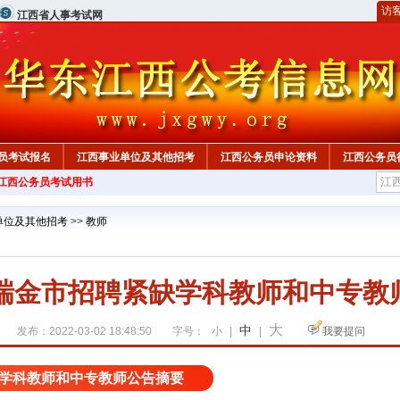
访
江西省人事考试网
员考试报名
江西事业单位及其他招考
江西公务员申论资料
江西公务员
年江西公务员考试用书
单位及其他招考
>>
教师
州瑞金市招聘紧缺学科教师和中专教
大
中
发布：2022-03-02 18:48:50
字号：
小
|
|
我要提问
学科教师和中专教师公告摘要