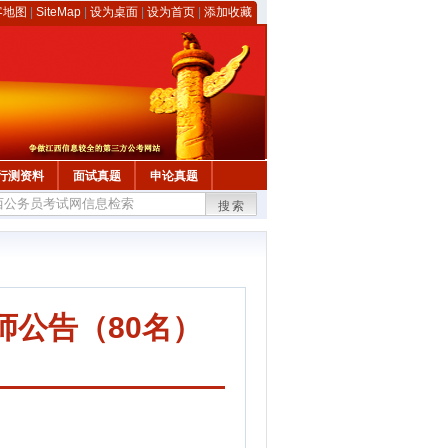
客地图
|
SiteMap
|
设为桌面
|
设为首页
|
添加收藏
行测资料
面试真题
申论真题
搜索
师公告（80名）