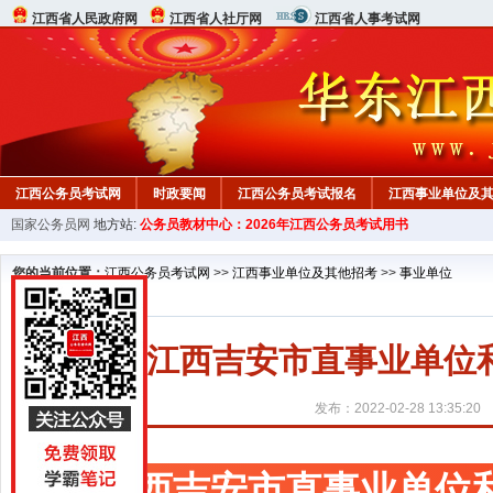
江西省人民政府网
江西省人社厅网
江西省人事考试网
江西公务员考试网
时政要闻
江西公务员考试报名
江西事业单位及
国家公务员网
地方站:
公务员教材中心：2026年江西公务员考试用书
行测真题
在线咨询
教材中心
您的当前位置：
江西公务员考试网
>>
江西事业单位及其他招考
>>
事业单位
2022江西吉安市直事业单
发布：2022-02-28 13:35:20
江西吉安市直事业单位