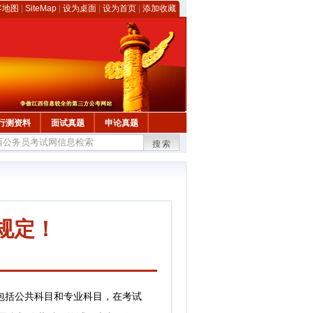
客地图
|
SiteMap
|
设为桌面
|
设为首页
|
添加收藏
行测资料
面试真题
申论真题
搜索
规定！
包括公共科目和专业科目，在考试