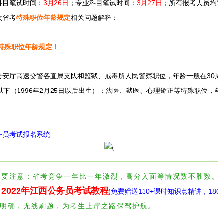
科目笔试时间：
3月26日
；专业科目笔试
时间
：
3月27日
；
所有报考人员均
次省考
特殊职位年龄规定
相关问题
解释：
，特殊职位年龄规定！
高速交警各直属支队和监狱、戒毒所人民警察职位，年龄一般在30周岁以
下（1996年2月25日以后出生）；法医、狱医、心理矫正等特殊职位，年龄
公务员考试报名系统
注意：省考竞争一年比一年激烈，高分入面等情况数不胜数。想
2022年江西公务员考试教程
—
(免费赠送130+课时知识点精讲，18
明确，无线刷题，为考生上岸之路保驾护航。