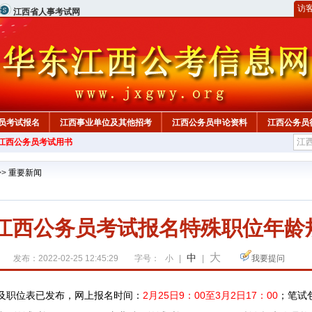
访
江西省人事考试网
员考试报名
江西事业单位及其他招考
江西公务员申论资料
江西公务员
年江西公务员考试用书
>>
重要新闻
22江西公务员考试报名特殊职位年龄
大
中
发布：2022-02-25 12:45:29
字号：
小
|
|
我要提问
告及职位表已发布，
网上报名时间：
2月25日9：00至3月2日17：00
；
笔试