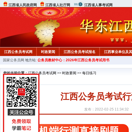
江西省人民政府网
江西省人社厅网
江西省人事考试网
江西公务员考试网
时政要闻
江西公务员考试报名
江西事业单位及
国家公务员网
地方站:
公务员教材中心：2026年江西公务员考试用书
行测真题
在线咨询
教材中心
您的当前位置：
江西公务员考试网
>>
时政要闻
>>
每日练习
江西公务员考试行测精
发布：2022-02-25 11:34:32
手机端行测直接刷题