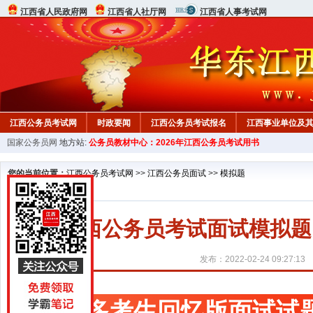
江西省人民政府网
江西省人社厅网
江西省人事考试网
江西公务员考试网
时政要闻
江西公务员考试报名
江西事业单位及
国家公务员网
地方站:
公务员教材中心：2026年江西公务员考试用书
行测真题
在线咨询
教材中心
您的当前位置：
江西公务员考试网
>>
江西公务员面试
>>
模拟题
江西公务员考试面试模拟题
发布：2022-02-24 09:27:13
更多考生回忆版面试试