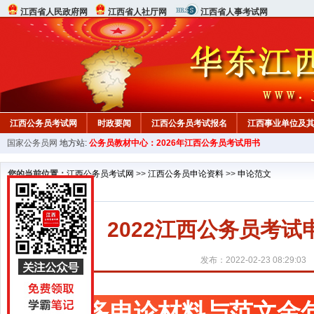
江西省人民政府网
江西省人社厅网
江西省人事考试网
江西公务员考试网
时政要闻
江西公务员考试报名
江西事业单位及
国家公务员网
地方站:
公务员教材中心：2026年江西公务员考试用书
行测真题
在线咨询
教材中心
您的当前位置：
江西公务员考试网
>>
江西公务员申论资料
>>
申论范文
2022江西公务员考
发布：2022-02-23 08:29:03
更多申论材料与范文金