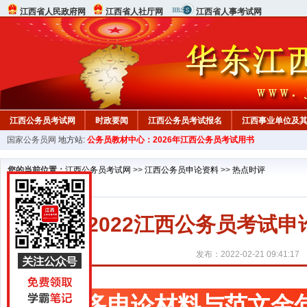
江西省人民政府网
江西省人社厅网
江西省人事考试网
江西公务员考试网
时政要闻
江西公务员考试报名
江西事业单位及
国家公务员网
地方站:
公务员教材中心：2026年江西公务员考试用书
行测真题
在线咨询
教材中心
您的当前位置：
江西公务员考试网
>>
江西公务员申论资料
>>
热点时评
2022江西公务员考试
发布：2022-02-21 09:41:17
更多申论材料与范文金