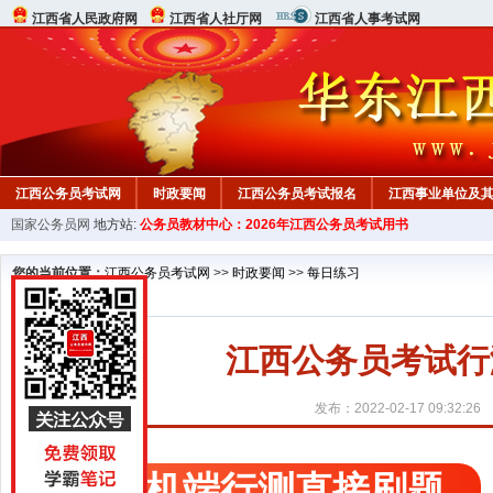
江西省人民政府网
江西省人社厅网
江西省人事考试网
江西公务员考试网
时政要闻
江西公务员考试报名
江西事业单位及
国家公务员网
地方站:
公务员教材中心：2026年江西公务员考试用书
行测真题
在线咨询
教材中心
您的当前位置：
江西公务员考试网
>>
时政要闻
>>
每日练习
江西公务员考试行测精
发布：2022-02-17 09:32:26
手机端行测直接刷题