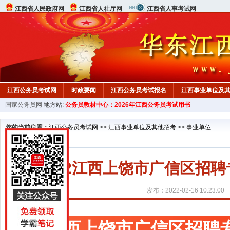
江西省人民政府网
江西省人社厅网
江西省人事考试网
江西公务员考试网
时政要闻
江西公务员考试报名
江西事业单位及
国家公务员网
地方站:
公务员教材中心：2026年江西公务员考试用书
行测真题
在线咨询
教材中心
您的当前位置：
江西公务员考试网
>>
江西事业单位及其他招考
>>
事业单位
2022江西上饶市广信区招
发布：2022-02-16 10:23:00
江西上饶市广信区招聘