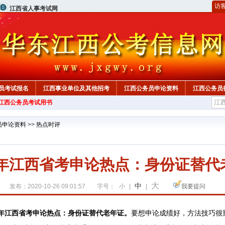
访
江西省人事考试网
员考试报名
江西事业单位及其他招考
江西公务员申论资料
江西公务员
年江西公务员考试用书
员申论资料
>>
热点时评
21年江西省考申论热点：身份证替代
大
中
发布：2020-10-26 09:01:57
字号：
小
|
|
我要提问
1年江西省考申论热点：
身份证替代老年证
。
要想申论成绩好，方法技巧很