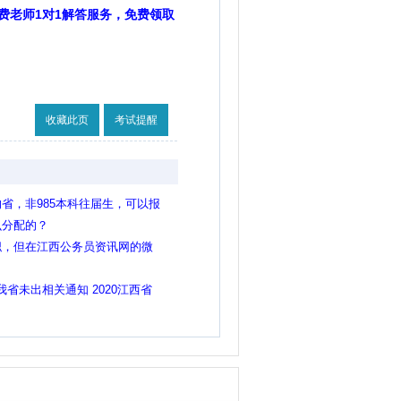
费老师1对1解答服务，免费领取
收藏此页
考试提醒
省，非985本科往届生，可以报
么分配的？
职，但在江西公务员资讯网的微
报考，请问是这样吗？
我省未出相关通知 2020江西省