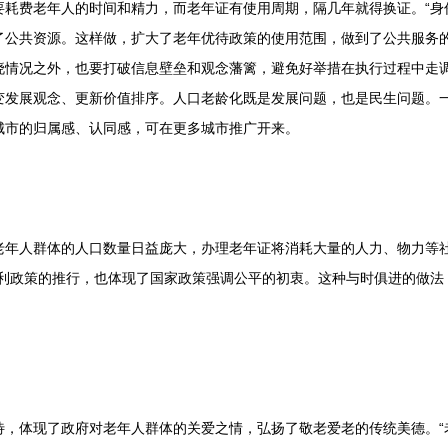
要耗费老年人的时间和精力，而老年证有使用周期，隔几年就得换证。“身
了公共资源。这样做，扩大了老年优待政策的使用范围，做到了公共服务
晓情况之外，也要打破信息壁垒和观念藩篱，避免好举措在执行过程中走调
变发展观念、更新价值排序。人口老龄化既是发展问题，也是民生问题。一
城市的归属感、认同感，可在更多城市推广开来。
人群体的人口数量日益庞大，办理老年证将消耗大量的人力、物力等社
福利政策的推行，也体现了国家政策强调公平的初衷。这种与时俱进的做法
体现了政府对老年人群体的关爱之情，弘扬了敬老爱老的传统美德。“老