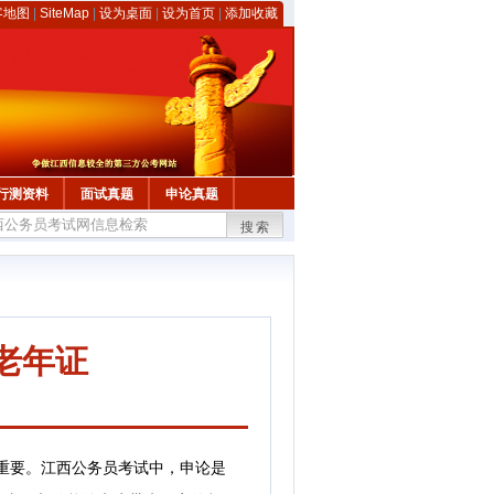
客地图
|
SiteMap
|
设为桌面
|
设为首页
|
添加收藏
行测资料
面试真题
申论真题
搜索
老年证
重要。江西公务员考试中，申论是