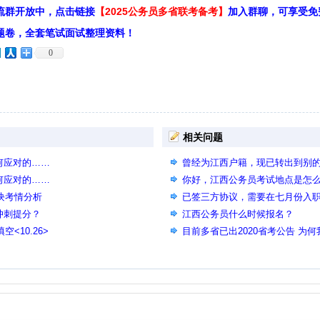
流群开放中，点击链接
【2025公务员多省联考备考】
加入群聊，可享受免
题卷，全套笔试面试整理资料！
0
相关问题
何应对的……
曾经为江西户籍，现已转出到别的
何应对的……
考江西公务员吗
你好，江西公务员考试地点是怎
块考情分析
已签三方协议，需要在七月份入
冲刺提分？
信公众号里看到要放弃单位才能
江西公务员什么时候报名？
<10.26>
目前多省已出2020省考公告 为何
考时间预计何时 是否能给点信息