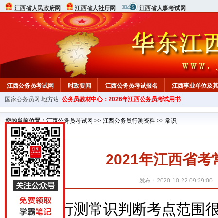
江西省人民政府网
江西省人社厅网
江西省人事考试网
江西公务员考试网
时政要闻
江西公务员考试报名
江西事业单位及
国家公务员网
地方站:
公务员教材中心：2026年江西公务员考试用书
行测真题
在线咨询
教材中心
您的当前位置：
江西公务员考试网
>>
江西公务员行测资料
>>
常识
2021年江西省
发布：2020-10-22 09:29:00
行测常识判断考点范围很