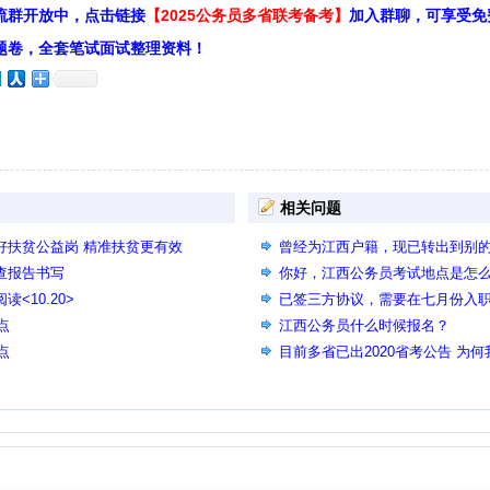
流群开放中，点击链接
【2025公务员多省联考备考】
加入群聊，可享受免
题卷，全套笔试面试整理资料！
相关问题
用好扶贫公益岗 精准扶贫更有效
曾经为江西户籍，现已转出到别的
查报告书写
考江西公务员吗
你好，江西公务员考试地点是怎
<10.20>
已签三方协议，需要在七月份入
点
信公众号里看到要放弃单位才能
江西公务员什么时候报名？
点
目前多省已出2020省考公告 为何
考时间预计何时 是否能给点信息