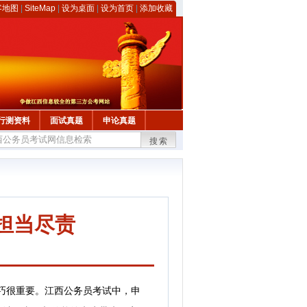
客地图
|
SiteMap
|
设为桌面
|
设为首页
|
添加收藏
行测资料
面试真题
申论真题
搜索
担当尽责
巧很重要。江西公务员考试中，申