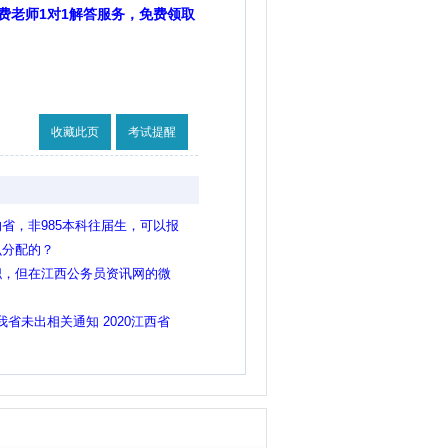
费老师1对1解答服务，免费领取
收藏此页
考试提醒
省，非985本科往届生，可以报
么分配的？
职，但在江西公务员资讯网的微
报考，请问是这样吗？
我省未出相关通知 2020江西省