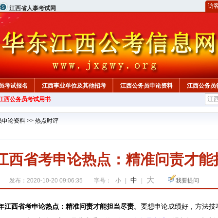
访
江西省人事考试网
员考试报名
江西事业单位及其他招考
江西公务员申论资料
江西公务员
年江西公务员考试用书
员申论资料
>>
热点时评
1年江西省考申论热点：精准问责才能
大
中
发布：2020-10-20 09:06:35
字号：
小
|
|
我要提问
1年江西省考申论热点：
精准问责才能担当尽责
。
要想申论成绩好，方法技