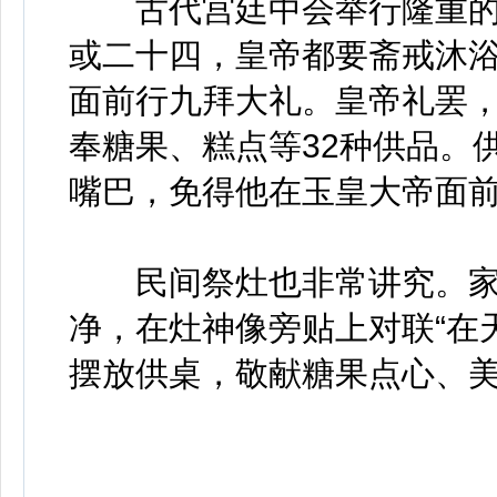
古代宫廷中会举行隆重的
或二十四，皇帝都要斋戒沐
面前行九拜大礼。皇帝礼罢
奉糖果、糕点等32种供品。
嘴巴，免得他在玉皇大帝面
民间祭灶也非常讲究。家
净，在灶神像旁贴上对联“在
摆放供桌，敬献糖果点心、