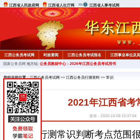
江西省人民政府网
江西省人社厅网
江西省人事考试网
江西公务员考试网
时政要闻
江西公务员考试报名
江西事业单位及
国家公务员网
地方站:
公务员教材中心：2026年江西公务员考试用书
行测真题
在线咨询
教材中心
您的当前位置：
江西公务员考试网
>>
江西公务员行测资料
>>
常识
2021年江西省
发布：2020-10-09 10:37:04
行测常识判断考点范围很