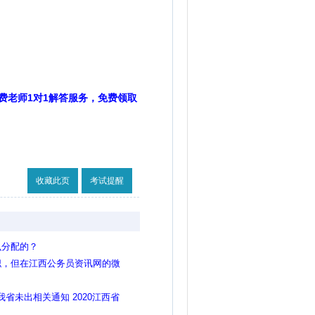
费老师1对1解答服务，免费领取
收藏此页
考试提醒
么分配的？
职，但在江西公务员资讯网的微
报考，请问是这样吗？
我省未出相关通知 2020江西省