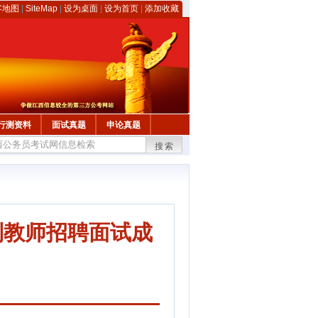
客地图
|
SiteMap
|
设为桌面
|
设为首页
|
添加收藏
行测资料
面试真题
申论真题
搜索
制教师招聘面试成