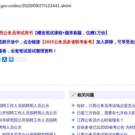
.cn/doc/2020/09/27/122441.shtml
江西公务员考试用书
【赠送笔试课程+题库刷题，仅赠1万份】
流群开放中，点击链接
【2025公务员多省联考备考】
加入群聊，可享受免
题卷，全套笔试面试整理资料！
相关问题
开招聘工作人员拟聘用人员公示
你好，江西公务员考试地点是怎
心公开招聘工作人员拟聘用人员公示
已签三方协议，需要在七月份入
局科学研究院公开招聘工作人员拟聘
信公众号里看到要放弃单位才能
江西公务员什么时候报名？
拟聘用人员公示
目前多省已出2020省考公告 为何
站、中国水产学会公开招聘拟聘用人
考时间预计何时 是否能给点信息
江西公务员笔试面试分数占比