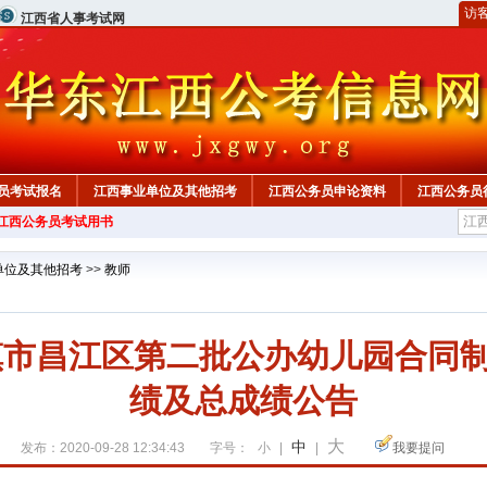
访
江西省人事考试网
员考试报名
江西事业单位及其他招考
江西公务员申论资料
江西公务员
年江西公务员考试用书
单位及其他招考
>>
教师
德镇市昌江区第二批公办幼儿园合同
绩及总成绩公告
大
中
发布：2020-09-28 12:34:43
字号：
小
|
|
我要提问