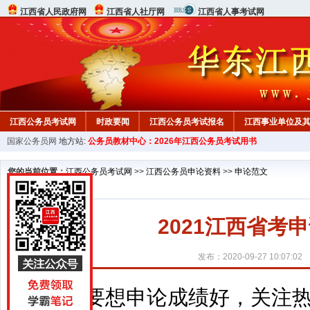
江西省人民政府网
江西省人社厅网
江西省人事考试网
江西公务员考试网
时政要闻
江西公务员考试报名
江西事业单位及
国家公务员网
地方站:
公务员教材中心：2026年江西公务员考试用书
行测真题
在线咨询
教材中心
您的当前位置：
江西公务员考试网
>>
江西公务员申论资料
>>
申论范文
2021江西省考
发布：2020-09-27 10:07:02
要想申论成绩好，关注热