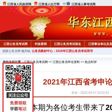
江西省人民政府网
江西省人社厅网
江西省人事考试网
江西公务员考试网
时政要闻
江西公务员考试报名
江西事业单位及
国家公务员网
地方站:
公务员教材中心：2026年江西公务员考试用书
行测真题
在线咨询
教材中心
您的当前位置：
江西公务员考试网
>>
江西公务员申论资料
>>
热点时评
2021年江西省考申
发布：2020-09-27 10:01:51
本期为各位考生带来了