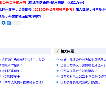
江西公务员考试用书
【赠送笔试课程+题库刷题，仅赠1万份】
流群开放中，点击链接
【2025公务员多省联考备考】
加入群聊，可享受免
题卷，全套笔试面试整理资料！
相关问题
学（含特岗）教师招聘拟录用人员公
你好，江西公务员考试地点是怎
中国经济“内循环”
已签三方协议，需要在七月份入
如何做到万事俱备
信公众号里看到要放弃单位才能
江西公务员什么时候报名？
三省六部制变革史
目前多省已出2020省考公告 为何
图解《中华人民共和国网络安全法》
考时间预计何时 是否能给点信息
江西公务员笔试面试分数占比