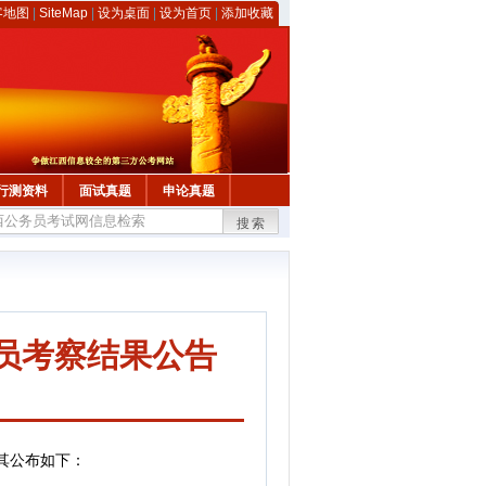
客地图
|
SiteMap
|
设为桌面
|
设为首页
|
添加收藏
行测资料
面试真题
申论真题
搜索
人员考察结果公告
其公布如下：