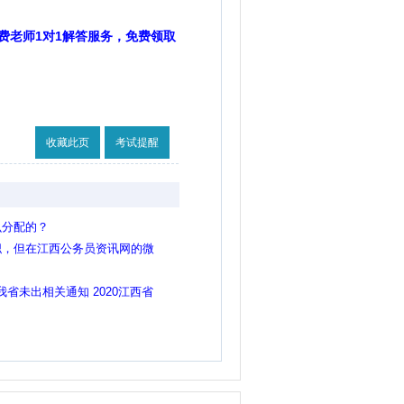
费老师1对1解答服务，免费领取
收藏此页
考试提醒
么分配的？
职，但在江西公务员资讯网的微
报考，请问是这样吗？
我省未出相关通知 2020江西省