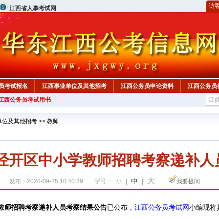
访
江西省人事考试网
员考试报名
江西事业单位及其他招考
江西公务员申论资料
江西公务员
年江西公务员考试用书
单位及其他招考
>>
教师
昌经开区中小学教师招聘考察递补
大
中
发布：2020-09-25 10:40:39
字号：
小
|
|
我要提问
学教师招聘考察递补人员考察结果公告
已公布，
江西公务员考试网
小编现将